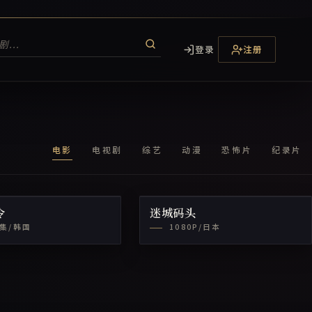
登录
注册
电影
电视剧
综艺
动漫
恐怖片
纪录片
令
迷城码头
6集/韩国
1080P/日本