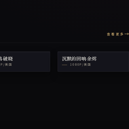
查看更多
鸣·破晓
沉默的回响·余烬
0P/美国
1080P/美国