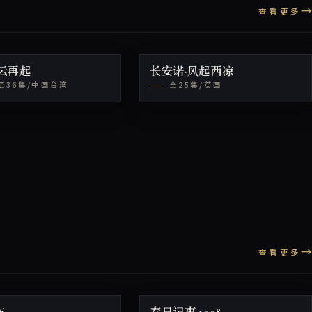
查看更多
风云再起
长安诺·风起西凉
至36集/中国台湾
全25集/英国
查看更多