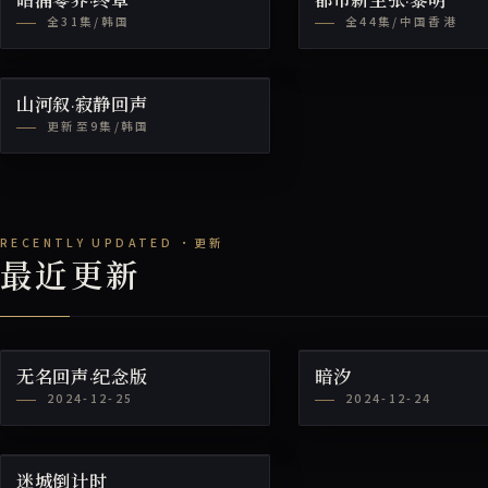
暗涌零界·终章
都市新主张·黎明
全31集/韩国
全44集/中国香港
山河叙·寂静回声
更新至9集/韩国
最近更新
无名回声·纪念版
暗汐
2024-12-25
2024-12-24
迷城倒计时