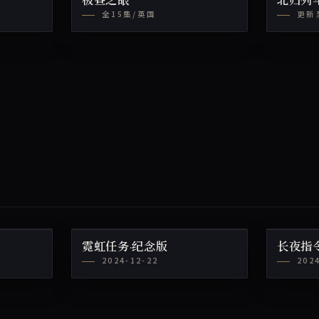
极昼之眼
北归列
全15集/英国
更新
霓虹任务·纪念版
长夜指
2024-12-22
202