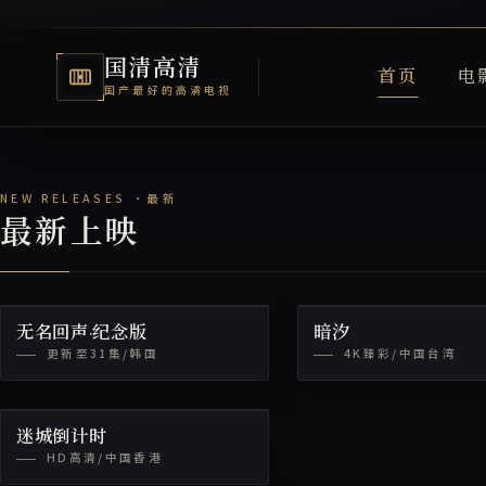
国清高清
首页
电
国产最好的高清电视
国清高清电视网
最新上映
无名回声·纪念版
暗汐
更新至31集/韩国
4K臻彩/中国台湾
迷城倒计时
HD高清/中国香港