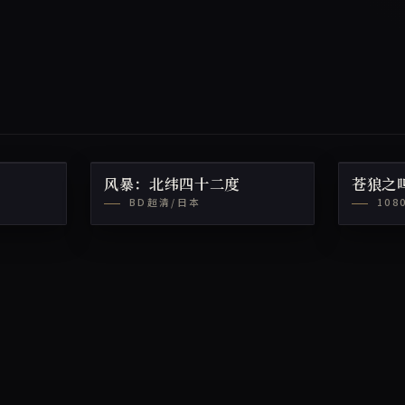
风暴：北纬四十二度
苍狼之
BD超清/日本
108