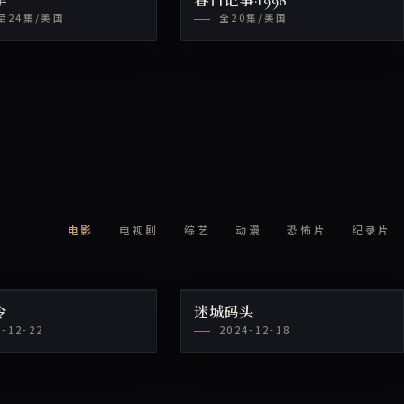
车
春日记事·1998
至24集/美国
全20集/美国
电影
电视剧
综艺
动漫
恐怖片
纪录片
令
迷城码头
4-12-22
2024-12-18